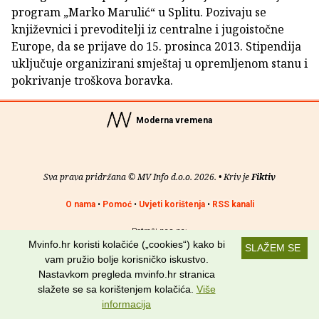
program „Marko Marulić“ u Splitu. Pozivaju se
književnici i prevoditelji iz centralne i jugoistočne
Europe, da se prijave do 15. prosinca 2013. Stipendija
uključuje organizirani smještaj u opremljenom stanu i
pokrivanje troškova boravka.
Moderna vremena
Sva prava pridržana © MV Info d.o.o. 2026. • Kriv je
Fiktiv
O nama
•
Pomoć
•
Uvjeti korištenja
•
RSS kanali
Potraži nas na:
Mvinfo.hr koristi kolačiće („cookies“) kako bi
SLAŽEM SE
vam pružio bolje korisničko iskustvo.
Nastavkom pregleda mvinfo.hr stranica
slažete se sa korištenjem kolačića.
Više
informacija