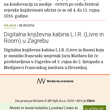
na konferenciji za medije - četvrti po redu Festival
svjetske književnosti održat će se od 4. do 11. rujna
2016. godine.
NAJAVA
• 03.09.2016.
Digitalna književna kabina L.I.R. (Livre in
Room) u Zagrebu
Digitalna književna kabina L.I.R. (Livre in Room) koju
je osmislio francuski umjetnik Joris Mathieu bit će
predstavljena u Zagrebu od 3. rujna do 2. listopada u
Medijateci Francuskog instituta u Hrvatskoj.
Moderna vremena
Sva prava pridržana © MV Info d.o.o. 2026. • Kriv je
Fiktiv
Mvinfo.hr koristi kolačiće („cookies“) kako bi
SLAŽEM SE