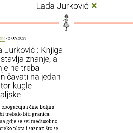
×
Lada Jurković
OR
• 27.09.2023.
 Jurković : Knjiga
stavlja znanje, a
je ne treba
ničavati na jedan
tor kugle
aljske
 obogaćuju i čine boljim
i trebalo biti granica.
ma gdje se svi međusobno
reko plota i saznati što se