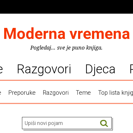
Moderna vremena
Pogledaj... sve je puno knjiga.
e
Razgovori
Djeca
e
Preporuke
Razgovori
Teme
Top lista knji