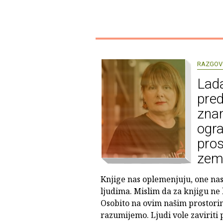
RAZGOV
Lada
pred
znan
ogra
pros
zem
Knjige nas oplemenjuju, one nas
ljudima. Mislim da za knjigu ne b
Osobito na ovim našim prostori
razumijemo. Ljudi vole zaviriti p