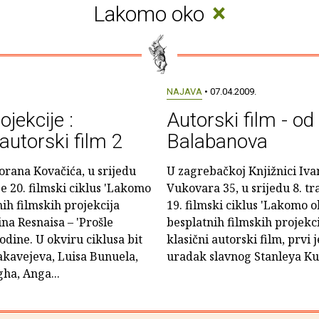
×
Lakomo oko
NAJAVA
• 07.04.2009.
jekcije :
Autorski film - o
autorski film 2
Balabanova
orana Kovačića, u srijedu
U zagrebačkoj Knjižnici Iva
je 20. filmski ciklus 'Lakomo
Vukovara 35, u srijedu 8. tr
nih filmskih projekcija
19. filmski ciklus 'Lakomo ok
ina Resnaisa – 'Prošle
besplatnih filmskih projekc
dine. U okviru ciklusa bit
klasični autorski film, prvi 
akavejeva, Luisa Bunuela,
uradak slavnog Stanleya Kub
ha, Anga...