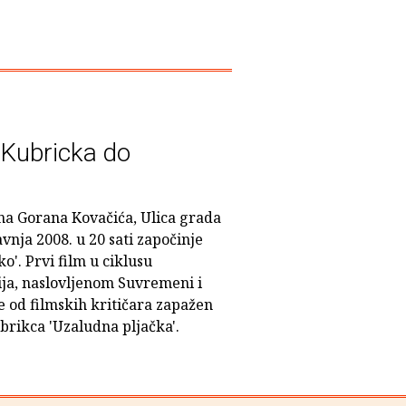
d Kubricka do
na Gorana Kovačića, Ulica grada
avnja 2008. u 20 sati započinje
o'. Prvi film u ciklusu
ija, naslovljenom Suvremeni i
je od filmskih kritičara zapažen
rikca 'Uzaludna pljačka'.