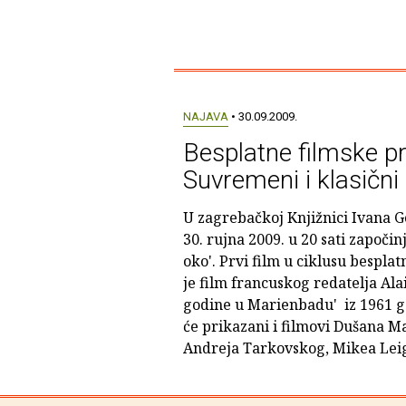
NAJAVA
• 30.09.2009.
Besplatne filmske pro
Suvremeni i klasični 
U zagrebačkoj Knjižnici Ivana G
30. rujna 2009. u 20 sati započin
oko'. Prvi film u ciklusu besplat
je film francuskog redatelja Ala
godine u Marienbadu' iz 1961 go
će prikazani i filmovi Dušana M
Andreja Tarkovskog, Mikea Leig