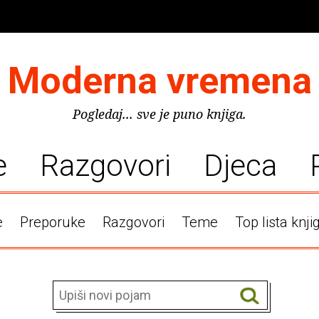
Moderna vremena
Pogledaj... sve je puno knjiga.
e
Razgovori
Djeca
e
Preporuke
Razgovori
Teme
Top lista knji