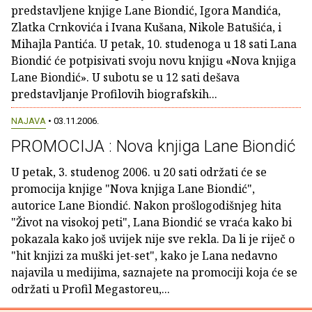
predstavljene knjige Lane Biondić, Igora Mandića,
Zlatka Crnkovića i Ivana Kušana, Nikole Batušića, i
Mihajla Pantića. U petak, 10. studenoga u 18 sati Lana
Biondić će potpisivati svoju novu knjigu «Nova knjiga
Lane Biondić». U subotu se u 12 sati dešava
predstavljanje Profilovih biografskih...
NAJAVA
• 03.11.2006.
PROMOCIJA : Nova knjiga Lane Biondić
U petak, 3. studenog 2006. u 20 sati održati će se
promocija knjige "Nova knjiga Lane Biondić",
autorice Lane Biondić. Nakon prošlogodišnjeg hita
"Život na visokoj peti", Lana Biondić se vraća kako bi
pokazala kako još uvijek nije sve rekla. Da li je riječ o
"hit knjizi za muški jet-set", kako je Lana nedavno
najavila u medijima, saznajete na promociji koja će se
održati u Profil Megastoreu,...