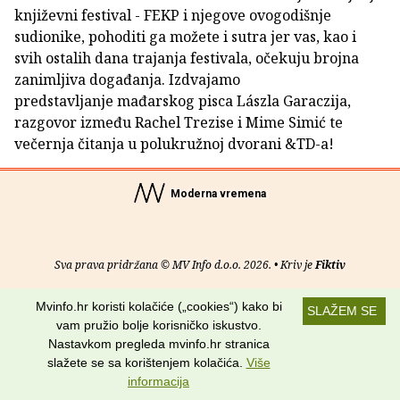
književni festival - FEKP i njegove ovogodišnje
sudionike, pohoditi ga možete i sutra jer vas, kao i
svih ostalih dana trajanja festivala, očekuju brojna
zanimljiva događanja. Izdvajamo
predstavljanje mađarskog pisca Lászla Garaczija,
razgovor između Rachel Trezise i Mime Simić te
večernja čitanja u polukružnoj dvorani &TD-a!
Moderna vremena
Sva prava pridržana © MV Info d.o.o. 2026. • Kriv je
Fiktiv
O nama
•
Pomoć
•
Uvjeti korištenja
•
RSS kanali
Mvinfo.hr koristi kolačiće („cookies“) kako bi
SLAŽEM SE
vam pružio bolje korisničko iskustvo.
Potraži nas na:
Nastavkom pregleda mvinfo.hr stranica
slažete se sa korištenjem kolačića.
Više
informacija