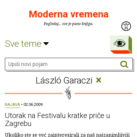
Moderna vremena
Pogledaj... sve je puno knjiga.
Sve teme
×
László Garaczi
NAJAVA
• 02.06.2009.
Utorak na Festivalu kratke priče u
Zagrebu
Ukoliko ste se već zainteresirali za naš najzanimljiviji