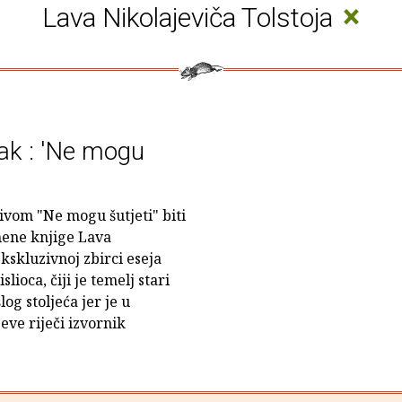
×
Lava Nikolajeviča Tolstoja
tak : 'Ne mogu
ivom "Ne mogu šutjeti" biti
mene knjige Lava
ekskluzivnoj zbirci eseja
lioca, čiji je temelj stari
og stoljeća jer je u
eve riječi izvornik