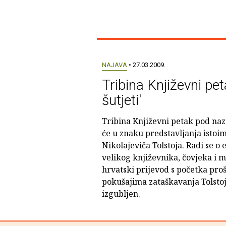
NAJAVA
• 27.03.2009.
Tribina Književni pe
šutjeti'
Tribina Književni petak pod naz
će u znaku predstavljanja istoi
Nikolajeviča Tolstoja. Radi se o 
velikog književnika, čovjeka i mis
hrvatski prijevod s početka prošl
pokušajima zataškavanja Tolstoj
izgubljen.