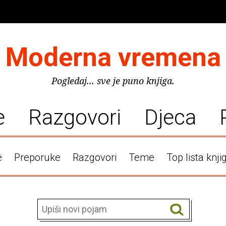
Moderna vremena
Pogledaj... sve je puno knjiga.
e
Razgovori
Djeca
e
Preporuke
Razgovori
Teme
Top lista knji