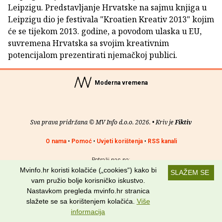
Leipzigu. Predstavljanje Hrvatske na sajmu knjiga u
Leipzigu dio je festivala "Kroatien Kreativ 2013" kojim
će se tijekom 2013. godine, a povodom ulaska u EU,
suvremena Hrvatska sa svojim kreativnim
potencijalom prezentirati njemačkoj publici.
Moderna vremena
Sva prava pridržana © MV Info d.o.o. 2026. • Kriv je
Fiktiv
O nama
•
Pomoć
•
Uvjeti korištenja
•
RSS kanali
Potraži nas na:
Mvinfo.hr koristi kolačiće („cookies“) kako bi
SLAŽEM SE
vam pružio bolje korisničko iskustvo.
Nastavkom pregleda mvinfo.hr stranica
slažete se sa korištenjem kolačića.
Više
informacija