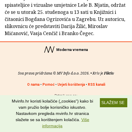
spisateljice i vizualne umjetnice Lele B. Njatin, održat
će se u utorak 25. studenoga u 13 sati u Knjižnici i
čitaonici Bogdana Ogrizovića u Zagrebu. Uz autoricu,
slikovnicu će predstaviti Darija Žilić, Miroslav
Mićanović, Vasja Cenčič i Branko Čegec.
Moderna vremena
Sva prava pridržana © MV Info d.o.o. 2026. • Kriv je
Fiktiv
O nama
•
Pomoć
•
Uvjeti korištenja
•
RSS kanali
Potraži nas na:
Mvinfo.hr koristi kolačiće („cookies“) kako bi
SLAŽEM SE
vam pružio bolje korisničko iskustvo.
Nastavkom pregleda mvinfo.hr stranica
slažete se sa korištenjem kolačića.
Više
informacija