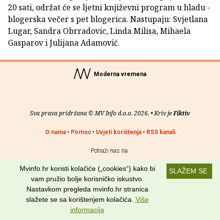
20 sati, održat će se ljetni književni program u hladu -
blogerska večer s pet blogerica. Nastupaju: Svjetlana
Lugar, Sandra Obrradovic, Linda Milisa, Mihaela
Gasparov i Julijana Adamović.
Moderna vremena
Sva prava pridržana © MV Info d.o.o. 2026. • Kriv je
Fiktiv
O nama
•
Pomoć
•
Uvjeti korištenja
•
RSS kanali
Potraži nas na:
Mvinfo.hr koristi kolačiće („cookies“) kako bi
SLAŽEM SE
vam pružio bolje korisničko iskustvo.
Nastavkom pregleda mvinfo.hr stranica
slažete se sa korištenjem kolačića.
Više
informacija