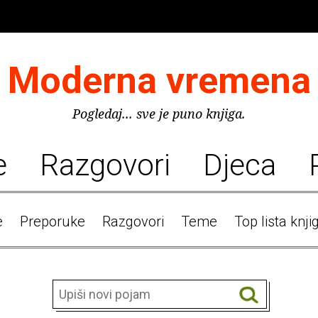
Moderna vremena
Pogledaj... sve je puno knjiga.
e
Razgovori
Djeca
e
Preporuke
Razgovori
Teme
Top lista knji