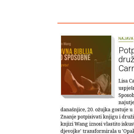
NAJAVA
Potp
druž
Car
Lisa C
uspješ
Sposob
najutj
današnjice, 20. ožujka gostuje u
Znanje potpisivati knjigu i družit
knjizi Wang iznosi vlastito isku
djevojke' transformirala u 'Opa