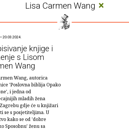
×
Lisa Carmen Wang
• 20.03.2024.
isivanje knjige i
enje s Lisom
men Wang
armen Wang, autorica
nice 'Poslovna biblija Opako
ne', i jedna od
ecajnijih mladih žena
 Zagrebu gdje će u knjižari
i se s posjetiteljima. U
stvo kako se od 'dobre
ko Sposobnu' ženu sa