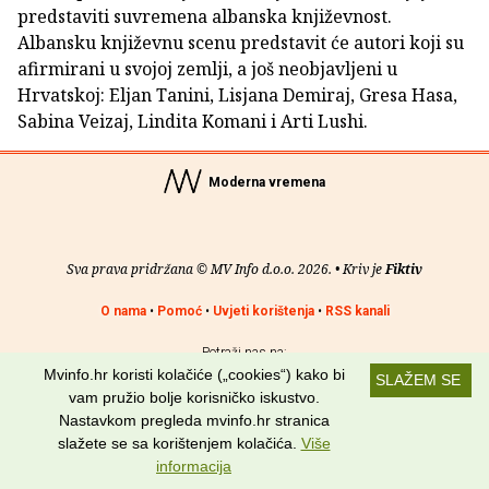
predstaviti suvremena albanska književnost.
Albansku književnu scenu predstavit će autori koji su
afirmirani u svojoj zemlji, a još neobjavljeni u
Hrvatskoj: Eljan Tanini, Lisjana Demiraj, Gresa Hasa,
Sabina Veizaj, Lindita Komani i Arti Lushi.
Moderna vremena
Sva prava pridržana © MV Info d.o.o. 2026. • Kriv je
Fiktiv
O nama
•
Pomoć
•
Uvjeti korištenja
•
RSS kanali
Potraži nas na:
Mvinfo.hr koristi kolačiće („cookies“) kako bi
SLAŽEM SE
vam pružio bolje korisničko iskustvo.
Nastavkom pregleda mvinfo.hr stranica
slažete se sa korištenjem kolačića.
Više
informacija