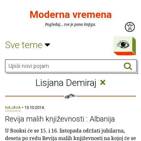
Moderna vremena
Pogledaj... sve je puno knjiga.
Sve teme
×
Lisjana Demiraj
NAJAVA
• 15.10.2014.
Revija malih književnosti : Albanija
U Booksi će se 15. i 16. listopada održati jubilarna,
deseta po redu Revija malih književnosti na kojoj će se