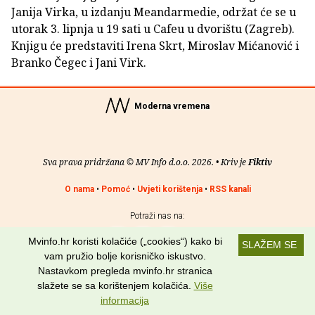
Janija Virka, u izdanju Meandarmedie, održat će se u
utorak 3. lipnja u 19 sati u Cafeu u dvorištu (Zagreb).
Knjigu će predstaviti Irena Skrt, Miroslav Mićanović i
Branko Čegec i Jani Virk.
Moderna vremena
Sva prava pridržana © MV Info d.o.o. 2026. • Kriv je
Fiktiv
O nama
•
Pomoć
•
Uvjeti korištenja
•
RSS kanali
Potraži nas na:
Mvinfo.hr koristi kolačiće („cookies“) kako bi
SLAŽEM SE
vam pružio bolje korisničko iskustvo.
Nastavkom pregleda mvinfo.hr stranica
slažete se sa korištenjem kolačića.
Više
informacija