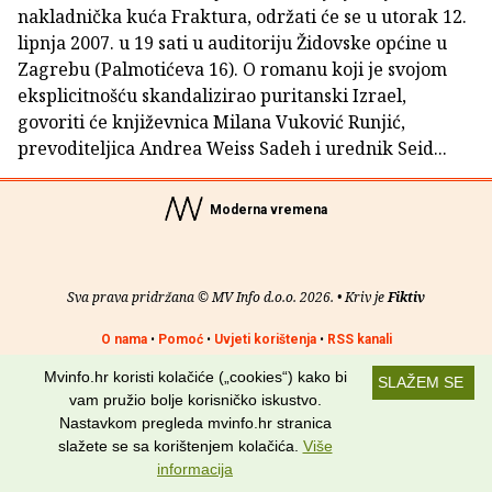
nakladnička kuća Fraktura, održati će se u utorak 12.
lipnja 2007. u 19 sati u auditoriju Židovske općine u
Zagrebu (Palmotićeva 16). O romanu koji je svojom
eksplicitnošću skandalizirao puritanski Izrael,
govoriti će književnica Milana Vuković Runjić,
prevoditeljica Andrea Weiss Sadeh i urednik Seid...
Moderna vremena
Sva prava pridržana © MV Info d.o.o. 2026. • Kriv je
Fiktiv
O nama
•
Pomoć
•
Uvjeti korištenja
•
RSS kanali
Mvinfo.hr koristi kolačiće („cookies“) kako bi
Potraži nas na:
SLAŽEM SE
vam pružio bolje korisničko iskustvo.
Nastavkom pregleda mvinfo.hr stranica
slažete se sa korištenjem kolačića.
Više
informacija