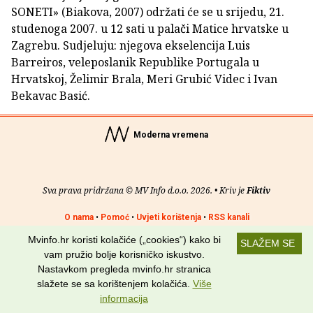
SONETI» (Biakova, 2007) održati će se u srijedu, 21.
studenoga 2007. u 12 sati u palači Matice hrvatske u
Zagrebu. Sudjeluju: njegova ekselencija Luis
Barreiros, veleposlanik Republike Portugala u
Hrvatskoj, Želimir Brala, Meri Grubić Videc i Ivan
Bekavac Basić.
Moderna vremena
Sva prava pridržana © MV Info d.o.o. 2026. • Kriv je
Fiktiv
O nama
•
Pomoć
•
Uvjeti korištenja
•
RSS kanali
Mvinfo.hr koristi kolačiće („cookies“) kako bi
SLAŽEM SE
Potraži nas na:
vam pružio bolje korisničko iskustvo.
Nastavkom pregleda mvinfo.hr stranica
slažete se sa korištenjem kolačića.
Više
informacija