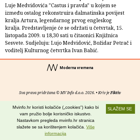
Luje Medvidovića "Castus i pravda" u kojem se
između ostalog rekonstruira dalmatinska povijest
kralja Artura, legendarnog prvog engleskog
kralja. Predstavljenje će se održati u četvrtak, 15.
listopada 2009. u 18,30 sati u čitaonici Knjižnica
Sesvete. Sudjeluju: Lujo Medvidović, Božidar Petrač i
voditelj Kulturnog četvrtka Ivan Babić.
Moderna vremena
Sva prava pridržana © MV Info d.o.o. 2026. • Kriv je
Fiktiv
O nama
•
Pomoć
•
Uvjeti korištenja
•
RSS kanali
Mvinfo.hr koristi kolačiće („cookies“) kako bi
SLAŽEM SE
vam pružio bolje korisničko iskustvo.
Potraži nas na:
Nastavkom pregleda mvinfo.hr stranica
slažete se sa korištenjem kolačića.
Više
informacija