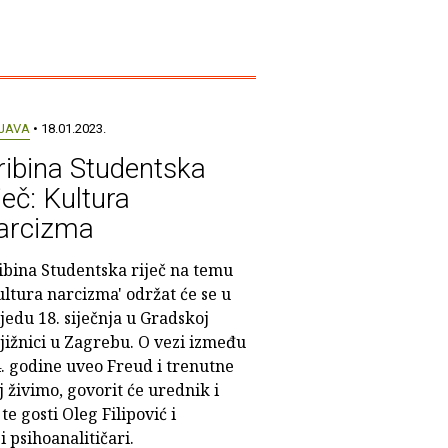
JAVA
• 18.01.2023.
ribina Studentska
iječ: Kultura
arcizma
ibina Studentska riječ na temu
ultura narcizma' održat će se u
ijedu 18. siječnja u Gradskoj
jižnici u Zagrebu. O vezi između
. godine uveo Freud i trenutne
 živimo, govorit će urednik i
e gosti Oleg Filipović i
i psihoanalitičari.