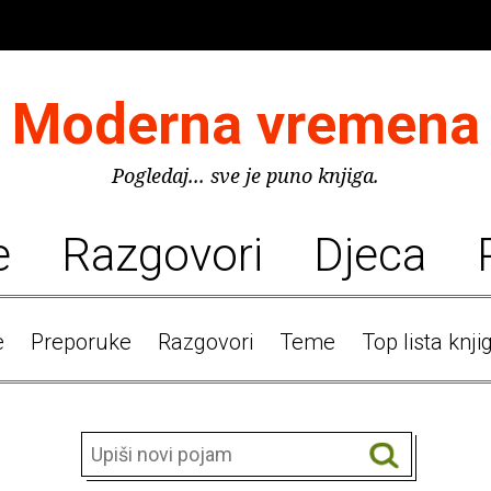
Moderna vremena
Pogledaj... sve je puno knjiga.
e
Razgovori
Djeca
e
Preporuke
Razgovori
Teme
Top lista knji