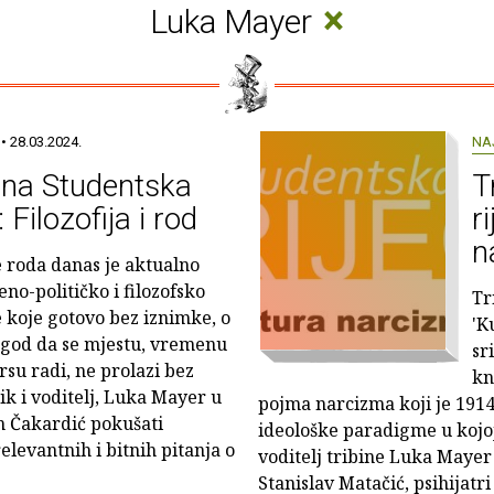
×
Luka Mayer
• 28.03.2024.
NA
ina Studentska
T
: Filozofija i rod
r
n
e roda danas je aktualno
eno-političko i filozofsko
Tr
e koje gotovo bez iznimke, o
'K
god da se mjestu, vremenu
sr
rsu radi, ne prolazi bez
kn
ik i voditelj, Luka Mayer u
pojma narcizma koji je 1914
om Čakardić pokušati
ideološke paradigme u kojoj
relevantnih i bitnih pitanja o
voditelj tribine Luka Mayer t
Stanislav Matačić, psihijatri 