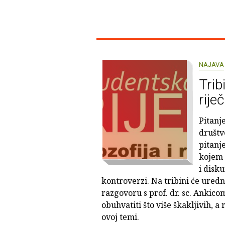
NAJAVA
Trib
riječ
Pitanj
društv
pitanj
kojem 
i disku
kontroverzi. Na tribini će uredn
razgovoru s prof. dr. sc. Ankic
obuhvatiti što više škakljivih, a 
ovoj temi.