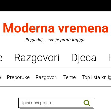
Moderna vremena
Pogledaj... sve je puno knjiga.
e
Razgovori
Djeca
e
Preporuke
Razgovori
Teme
Top lista knji