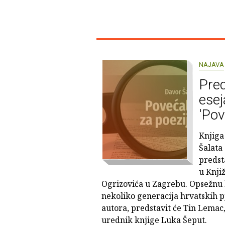
NAJAVA
Pred
esej
'Pov
Knjiga
Šalata 
predst
u Knji
Ogrizovića u Zagrebu. Opsežnu 
nekoliko generacija hrvatskih pj
autora, predstavit će Tin Lemac
urednik knjige Luka Šeput.