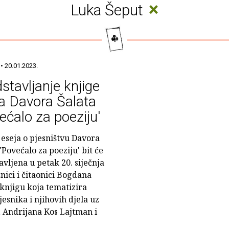
×
Luka Šeput
• 20.01.2023.
stavljanje knjige
a Davora Šalata
ećalo za poeziju'
 eseja o pjesništvu Davora
'Povećalo za poeziju' bit će
avljena u petak 20. siječnja
žnici i čitaonici Bogdana
knjigu koja tematizira
esnika i njihovih djela uz
, Andrijana Kos Lajtman i