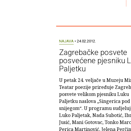
NAJAVA
• 24.02.2012.
Zagrebačke posvete
posvećene pjesniku 
Paljetku
U petak 24. veljače u Muzeju M
Teatar poezije priređuje Zagre
posvete velikom pjesniku Luku
Paljetku naslova „Singerica pod
snijegom“. U programu sudjeluj
Luko Paljetak, Nada Subotić, Ib
Jusić, Mani Gotovac, Tonko Maro
Perica Martinović, Jelena Perčin