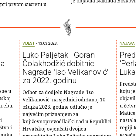
je objavila Naklada Bošković
ć pri prvom susretu u
VIJEST
• 13.03.2023.
NAJAVA
Luko Paljetak i Goran
Pred
ka
Čolakhodžić dobitnici
'Perl
Nagrade 'Iso Velikanović'
Luka
za 2022. godinu
Predsta
 se u
koju je
Odbor za dodjelu Nagrade 'Iso
tskoj
objavil
Velikanović' na sjednici održanoj 10.
grebu.
u četvr
ožujka 2023. godine odlučio je
Matice
najvećim priznanjem za
i
nastala
književnoprevodilački rad u Republici
štvo i
regiji 
Hrvatskoj ovjenčati dvojicu
emika
je sač