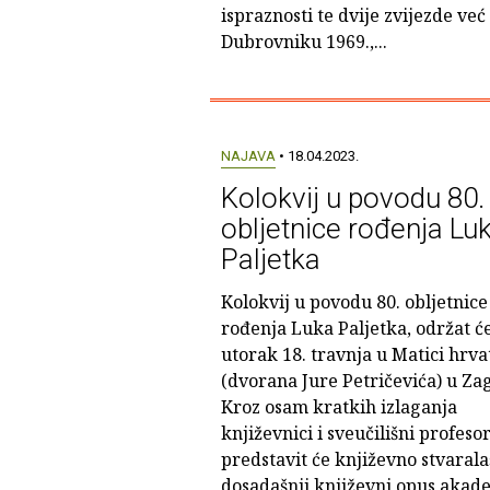
ispraznosti te dvije zvijezde ve
Dubrovniku 1969.,...
NAJAVA
• 18.04.2023.
Kolokvij u povodu 80.
obljetnice rođenja Lu
Paljetka
Kolokvij u povodu 80. obljetnice
rođenja Luka Paljetka, održat će
utorak 18. travnja u Matici hrva
(dvorana Jure Petričevića) u Za
Kroz osam kratkih izlaganja
književnici i sveučilišni profesor
predstavit će književno stvarala
dosadašnji književni opus akad