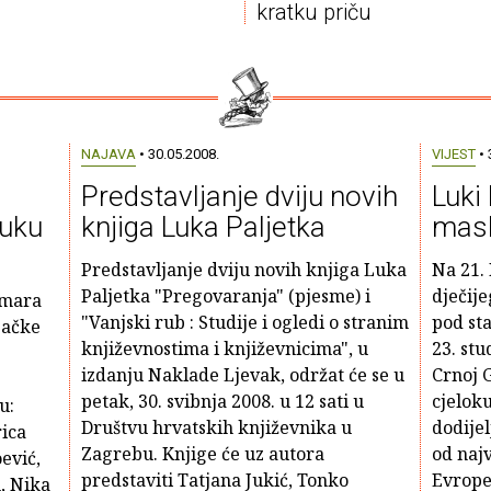
kratku priču
NAJAVA
• 30.05.2008.
VIJEST
• 
Predstavljanje dviju novih
Luki 
Luku
knjiga Luka Paljetka
masl
Predstavljanje dviju novih knjiga Luka
Na 21.
Paljetka "Pregovaranja" (pjesme) i
dječije
imara
"Vanjski rub : Studije i ogledi o stranim
pod sta
bačke
književnostima i književnicima", u
23. st
izdanju Naklade Ljevak, održat će se u
Crnoj 
petak, 30. svibnja 2008. u 12 sati u
cjelok
u:
Društvu hrvatskih književnika u
dodijel
rica
Zagrebu. Knjige će uz autora
od najv
ević,
predstaviti Tatjana Jukić, Tonko
Evrope"
, Nika