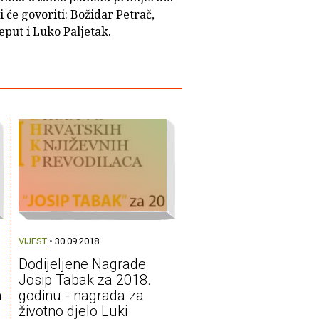
i će govoriti: Božidar Petrač,
eput i Luko Paljetak.
VIJEST
• 30.09.2018.
Dodijeljene Nagrade
Josip Tabak za 2018.
a
godinu - nagrada za
životno djelo Luki