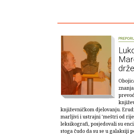
PREPOR
Luko
Maro
drže
Obojic
znanja,
prevod
knjiže
književničkom djelovanju. Eruditi
marljivi i ustrajni 'meštri od rij
leksikografi, posjedovali su enci
stoga čudo da su se u galaksiji 