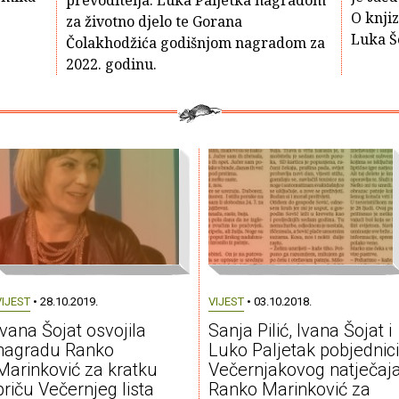
prevoditelja: Luka Paljetka nagradom
O knjiz
za životno djelo te Gorana
Luka Š
Čolakhodžića godišnjom nagradom za
2022. godinu.
VIJEST
• 28.10.2019.
VIJEST
• 03.10.2018.
Ivana Šojat osvojila
Sanja Pilić, Ivana Šojat i
nagradu Ranko
Luko Paljetak pobjednici
Marinković za kratku
Večernjakovog natječaj
priču Večernjeg lista
Ranko Marinković za