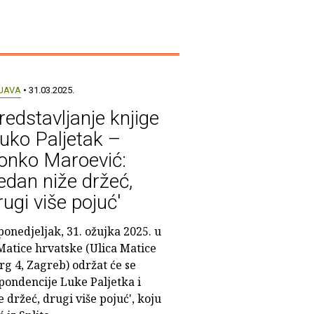
JAVA
• 31.03.2025.
redstavljanje knjige
Luko Paljetak –
onko Maroević:
edan niže držeć,
rugi više pojuć'
ponedjeljak, 31. ožujka 2025. u
 Matice hrvatske (Ulica Matice
rg 4, Zagreb) održat će se
pondencije Luke Paljetka i
 držeć, drugi više pojuć', koju