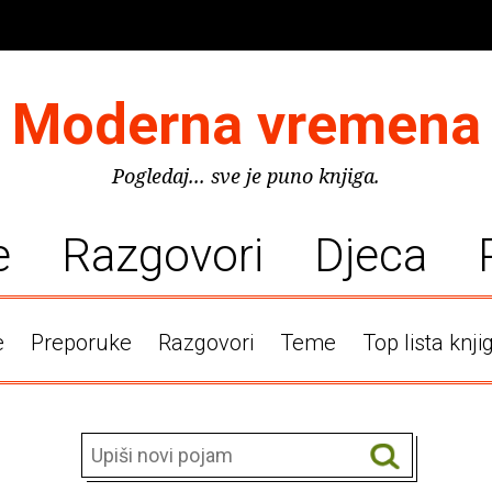
Moderna vremena
Pogledaj... sve je puno knjiga.
e
Razgovori
Djeca
e
Preporuke
Razgovori
Teme
Top lista knji