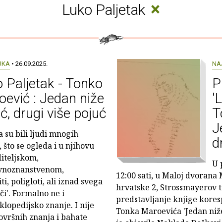
×
Luko Paljetak
UKA
• 26.09.2025.
NA
 Paljetak - Tonko
P
ević : Jedan niže
'
ć, drugi više pojuć
T
J
a su bili ljudi mnogih
d
 što se ogleda i u njihovu
iteljskom,
U 
vnoznanstvenom,
12:00 sati, u Maloj dvorana
, poligloti, ali iznad svega
hrvatske 2, Strossmayerov t
eči'. Formalno ne i
predstavljanje knjige kores
klopedijsko znanje. I nije
Tonka Maroevića 'Jedan niže
površnih znanja i bahate