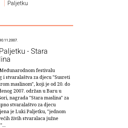
Paljetku
30.11.2007.
Paljetku - Stara
ina
 Međunarodnom festivalu
g i stvaralaštva za djecu "Susreti
rom maslinom", koji je od 20. do
udenog 2007. održan u Baru u
Gori, nagrada "Stara maslina" za
upno stvaralaštvo za djecu
jena je Luki Paljetku, "jednom
ećih živih stvaralaca južne
...