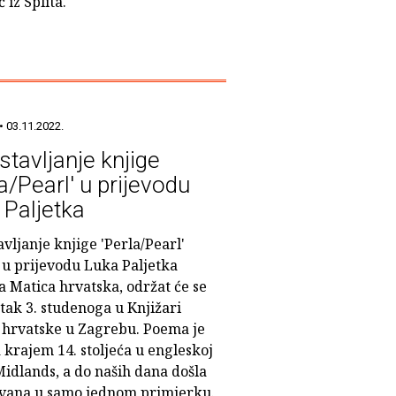
 iz Splita.
• 03.11.2022.
stavljanje knjige
a/Pearl' u prijevodu
 Paljetka
vljanje knjige 'Perla/Pearl'
 u prijevodu Luka Paljetka
a Matica hrvatska, održat će se
tak 3. studenoga u Knjižari
 hrvatske u Zagrebu. Poema je
 krajem 14. stoljeća u engleskoj
Midlands, a do naših dana došla
uvana u samo jednom primjerku.