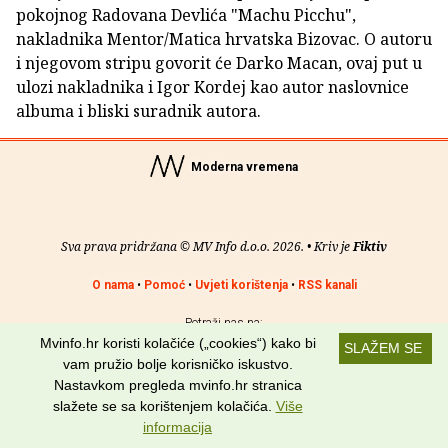
pokojnog Radovana Devlića "Machu Picchu",
nakladnika Mentor/Matica hrvatska Bizovac. O autoru
i njegovom stripu govorit će Darko Macan, ovaj put u
ulozi nakladnika i Igor Kordej kao autor naslovnice
albuma i bliski suradnik autora.
Moderna vremena
Sva prava pridržana © MV Info d.o.o. 2026. • Kriv je
Fiktiv
O nama
•
Pomoć
•
Uvjeti korištenja
•
RSS kanali
Potraži nas na:
Mvinfo.hr koristi kolačiće („cookies“) kako bi
SLAŽEM SE
vam pružio bolje korisničko iskustvo.
Nastavkom pregleda mvinfo.hr stranica
slažete se sa korištenjem kolačića.
Više
informacija