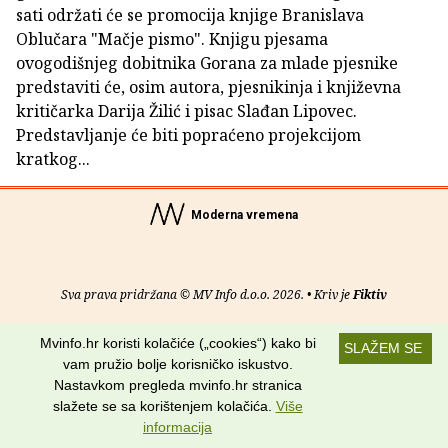
sati održati će se promocija knjige Branislava
Oblučara "Mačje pismo". Knjigu pjesama
ovogodišnjeg dobitnika Gorana za mlade pjesnike
predstaviti će, osim autora, pjesnikinja i književna
kritičarka Darija Žilić i pisac Slađan Lipovec.
Predstavljanje će biti popraćeno projekcijom
kratkog...
Moderna vremena
Sva prava pridržana © MV Info d.o.o. 2026. • Kriv je
Fiktiv
O nama
•
Pomoć
•
Uvjeti korištenja
•
RSS kanali
Mvinfo.hr koristi kolačiće („cookies“) kako bi
SLAŽEM SE
vam pružio bolje korisničko iskustvo.
Potraži nas na:
Nastavkom pregleda mvinfo.hr stranica
slažete se sa korištenjem kolačića.
Više
informacija