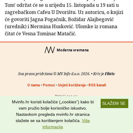
Tom' održat će se u srijedu 15. listopada u 19 sati u
zagrebačkom Cafeu U Dvorištu. Uz autoricu, o knjizi
će govoriti Jagna Pogačnik, Božidar Alajbegović
(urednik) i Nermina Husković. Ulomke iz romana
čitat će Vesna Tominac Matačić.
Moderna vremena
Sva prava pridržana © MV Info d.o.o. 2026. • Kriv je
Fiktiv
O nama
•
Pomoć
•
Uvjeti korištenja
•
RSS kanali
Potraži nas na:
Mvinfo.hr koristi kolačiće („cookies“) kako bi
SLAŽEM SE
vam pružio bolje korisničko iskustvo.
Nastavkom pregleda mvinfo.hr stranica
slažete se sa korištenjem kolačića.
Više
informacija