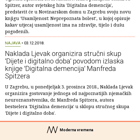
Spitzer, autor svjetskog hita 'Digitalna demencija',
predstavit će u Novinarskom domu u Zagrebu svoju novu
knjigu 'Usamljenost: Neprepoznata bolest', u kojoj opisuje
kakav utjecaj usamljenost ima na zdravlje, tijelo i dušu
pogođenih.
NAJAVA
• 03.12.2018.
Naklada Ljevak organizira stručni skup
'Dijete i digitalno doba' povodom izlaska
knjige 'Digitalna demencija' Manfreda
Spitzera
U Zagrebu, u ponedjeljak 3. prosinca 2018., Naklada Ljevak
organizira gostovanje jednoga od najpoznatijih njemačkih
neuroznanstvenika, dr. Manfreda Spitzera, autora
bestselera 'Digitalna demencija' u sklopu stručnog skupa
'Dijete i digitalno doba'.
Moderna vremena