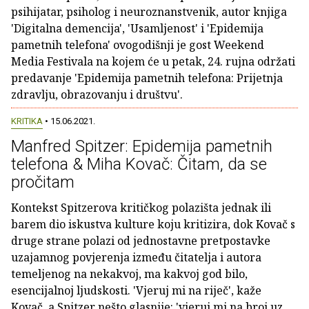
psihijatar, psiholog i neuroznanstvenik, autor knjiga
'Digitalna demencija', 'Usamljenost' i 'Epidemija
pametnih telefona' ovogodišnji je gost Weekend
Media Festivala na kojem će u petak, 24. rujna održati
predavanje 'Epidemija pametnih telefona: Prijetnja
zdravlju, obrazovanju i društvu'.
KRITIKA
• 15.06.2021.
Manfred Spitzer: Epidemija pametnih
telefona & Miha Kovač: Čitam, da se
pročitam
Kontekst Spitzerova kritičkog polazišta jednak ili
barem dio iskustva kulture koju kritizira, dok Kovač s
druge strane polazi od jednostavne pretpostavke
uzajamnog povjerenja između čitatelja i autora
temeljenog na nekakvoj, ma kakvoj god bilo,
esencijalnoj ljudskosti. 'Vjeruj mi na riječ', kaže
Kovač, a Spitzer nešto glasnije: 'vjeruj mi na broj uz