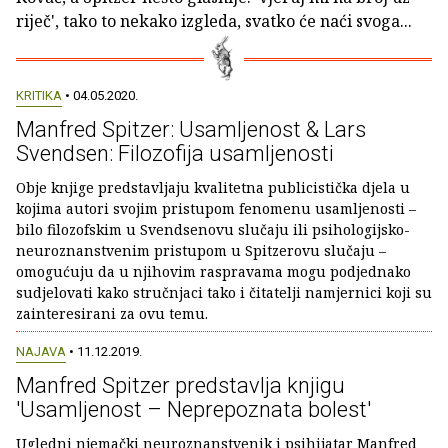
riječ', tako to nekako izgleda, svatko će naći svoga...
KRITIKA
• 04.05.2020.
Manfred Spitzer: Usamljenost & Lars
Svendsen: Filozofija usamljenosti
Obje knjige predstavljaju kvalitetna publicistička djela u
kojima autori svojim pristupom fenomenu usamljenosti –
bilo filozofskim u Svendsenovu slučaju ili psihologijsko-
neuroznanstvenim pristupom u Spitzerovu slučaju –
omogućuju da u njihovim raspravama mogu podjednako
sudjelovati kako stručnjaci tako i čitatelji namjernici koji su
zainteresirani za ovu temu.
NAJAVA
• 11.12.2019.
Manfred Spitzer predstavlja knjigu
'Usamljenost – Neprepoznata bolest'
Ugledni njemački neuroznanstvenik i psihijatar Manfred