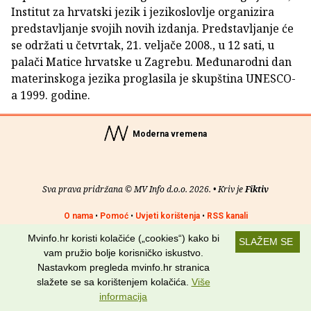
Institut za hrvatski jezik i jezikoslovlje organizira
predstavljanje svojih novih izdanja. Predstavljanje će
se održati u četvrtak, 21. veljače 2008., u 12 sati, u
palači Matice hrvatske u Zagrebu. Međunarodni dan
materinskoga jezika proglasila je skupština UNESCO-
a 1999. godine.
Moderna vremena
Sva prava pridržana © MV Info d.o.o. 2026. • Kriv je
Fiktiv
O nama
•
Pomoć
•
Uvjeti korištenja
•
RSS kanali
Mvinfo.hr koristi kolačiće („cookies“) kako bi
SLAŽEM SE
Potraži nas na:
vam pružio bolje korisničko iskustvo.
Nastavkom pregleda mvinfo.hr stranica
slažete se sa korištenjem kolačića.
Više
informacija