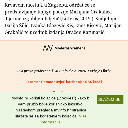
Krvavom mostu 2 u Zagrebu, održat će se
predstavljanje knjige poezije Marijana Grakalića
'Pjesme izgubljenih ljeta' (Litteris, 2019.). Sudjeluju:
Darija Žilić, Ivanka Blažević Kiš, Enes Kišević, Marijan
Grakalić te urednik izdanja Dražen Katunarić.
Moderna vremena
Sva prava pridržana © MV Info d.o.o. 2026. • Kriv je
Fiktiv
O nama
•
Pomoć
•
Uvjeti korištenja
•
RSS kanali
Potraži nas na:
Mvinfo.hr koristi kolačiće („cookies“) kako bi
SLAŽEM SE
vam pružio bolje korisničko iskustvo.
Nastavkom pregleda mvinfo.hr stranica
slažete se sa korištenjem kolačića.
Više
informacija