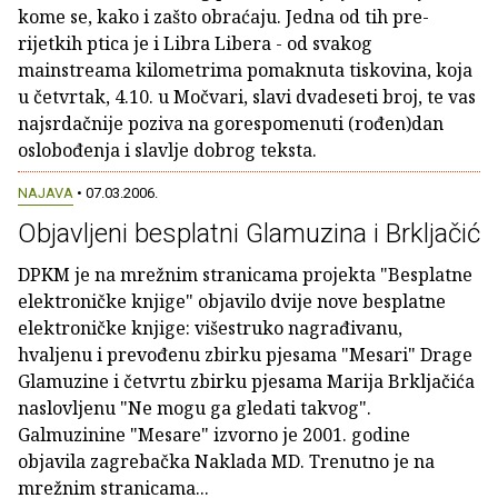
kome se, kako i zašto obraćaju. Jedna od tih pre-
rijetkih ptica je i Libra Libera - od svakog
mainstreama kilometrima pomaknuta tiskovina, koja
u četvrtak, 4.10. u Močvari, slavi dvadeseti broj, te vas
najsrdačnije poziva na gorespomenuti (rođen)dan
oslobođenja i slavlje dobrog teksta.
NAJAVA
• 07.03.2006.
Objavljeni besplatni Glamuzina i Brkljačić
DPKM je na mrežnim stranicama projekta "Besplatne
elektroničke knjige" objavilo dvije nove besplatne
elektroničke knjige: višestruko nagrađivanu,
hvaljenu i prevođenu zbirku pjesama "Mesari" Drage
Glamuzine i četvrtu zbirku pjesama Marija Brkljačića
naslovljenu "Ne mogu ga gledati takvog".
Galmuzinine "Mesare" izvorno je 2001. godine
objavila zagrebačka Naklada MD. Trenutno je na
mrežnim stranicama...