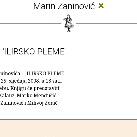
×
Marin Zaninović
ge 'ILIRSKO PLEME
aninovića - "ILIRSKO PLEME
5. siječnja 2008. u 18 sati,
bu. Knjigu će predstaviti:
 Kalauz, Marko Menđušić,
aninović i Milivoj Zenić.