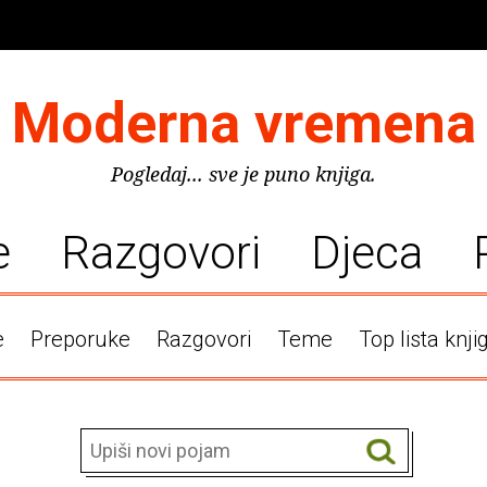
Moderna vremena
Pogledaj... sve je puno knjiga.
e
Razgovori
Djeca
e
Preporuke
Razgovori
Teme
Top lista knji