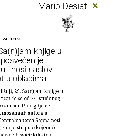
×
Mario Desiati
• 24.11.2023.
Sa(n)jam knjige u
i posvećen je
pu i nosi naslov
ot u oblacima'
išnji, 29. Sa(n)jam knjige u
držat će se od 24. studenog
rosinca u Puli, gdje će
 i inozemnih autora u
Centralna tema Sajma nosi
ećena je stripu o kojem će
najvećih svjetskih strip