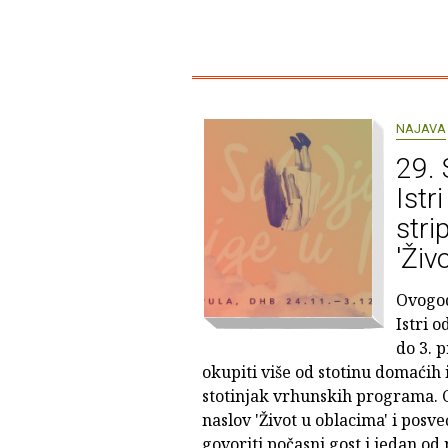
NAJAVA
29. 
Istr
stri
'Živ
Ovogod
Istri o
do 3. p
okupiti više od stotinu domaćih
stotinjak vrhunskih programa. 
naslov 'Život u oblacima' i posv
govoriti počasni gost i jedan od 