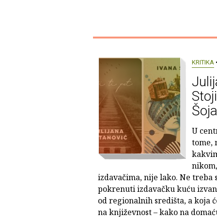
KRITIKA
•
Juli
Stoj
Šoja
U centr
tome, 
kakvim
nikom,
izdavačima, nije lako. Ne treba s
pokrenuti izdavačku kuću izvan 
od regionalnih središta, a koja 
na književnost – kako na domaću