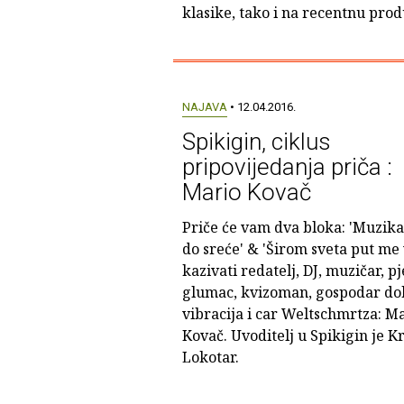
klasike, tako i na recentnu prod
NAJAVA
• 12.04.2016.
Spikigin, ciklus
pripovijedanja priča :
Mario Kovač
Priče će vam dva bloka: 'Muzika
do sreće' & 'Širom sveta put me 
kazivati redatelj, DJ, muzičar, pj
glumac, kvizoman, gospodar do
vibracija i car Weltschmrtza: M
Kovač. Uvoditelj u Spikigin je K
Lokotar.