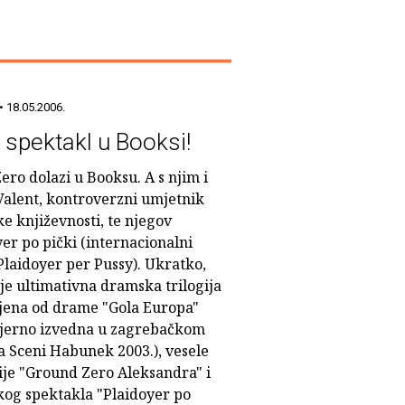
• 18.05.2006.
 spektakl u Booksi!
ero dolazi u Booksu. A s njim i
Valent, kontroverzni umjetnik
e književnosti, te njegov
er po pički (internacionalni
Plaidoyer per Pussy). Ukratko,
je ultimativna dramska trilogija
ljena od drame "Gola Europa"
jerno izvedna u zagrebačkom
 Sceni Habunek 2003.), vesele
ije "Ground Zero Aleksandra" i
og spektakla "Plaidoyer po