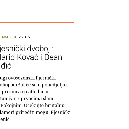
JAVA
• 19.12.2016.
jesnički dvoboj :
ario Kovač i Dean
nđić
ugi ovosezonski Pjesnički
oboj održat će se u ponedjeljak
. prosinca u caffe baru
taničar, s prvacima slam
 Pokojnim. Očekujte brutalnu
ameri prirediti mogu. Pjesnički
enić.