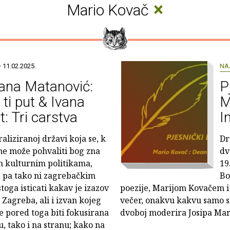
×
Mario Kovač
 11.02.2025.
NA
jana Matanović:
P
i ti put & Ivana
M
t: Tri carstva
I
aliziranoj državi koja se, k
Dr
ne može pohvaliti bog zna
dv
 kulturnim politikama,
19
 pa tako ni zagrebačkim
Bo
toga isticati kakav je izazov
poezije, Marijom Kovačem i
Zagreba, ali i izvan kojeg
večer, onakvu kakvu samo sl
će pored toga biti fokusirana
dvoboj moderira Josipa Mar
, tako i na stranu; kako na