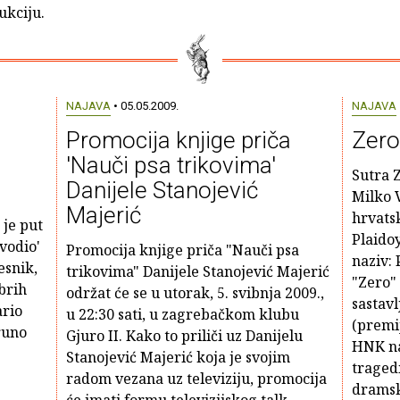
ukciju.
NAJAVA
• 05.05.2009.
NAJAVA
Promocija knjige priča
Zero
'Nauči psa trikovima'
Sutra Z
Danijele Stanojević
Milko 
Majerić
hrvatsk
 je put
Plaidoy
vodio'
Promocija knjige priča "Nauči psa
naziv: 
esnik,
trikovima" Danijele Stanojević Majerić
"Zero" 
brih
održat će se u utorak, 5. svibnja 2009.,
sastav
ario
u 22:30 sati, u zagrebačkom klubu
(premi
runo
Gjuro II. Kako to priliči uz Danijelu
HNK na
Stanojević Majerić koja je svojim
traged
radom vezana uz televiziju, promocija
dramsk