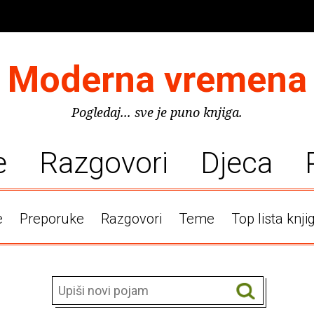
Moderna vremena
Pogledaj... sve je puno knjiga.
e
Razgovori
Djeca
e
Preporuke
Razgovori
Teme
Top lista knji