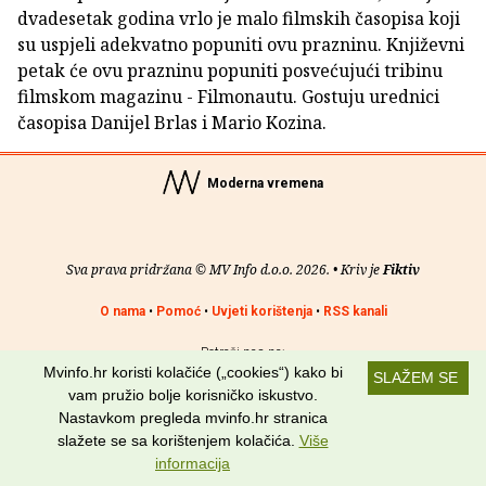
dvadesetak godina vrlo je malo filmskih časopisa koji
su uspjeli adekvatno popuniti ovu prazninu. Književni
petak će ovu prazninu popuniti posvećujući tribinu
filmskom magazinu - Filmonautu. Gostuju urednici
časopisa Danijel Brlas i Mario Kozina.
Moderna vremena
Sva prava pridržana © MV Info d.o.o. 2026. • Kriv je
Fiktiv
O nama
•
Pomoć
•
Uvjeti korištenja
•
RSS kanali
Potraži nas na:
Mvinfo.hr koristi kolačiće („cookies“) kako bi
SLAŽEM SE
vam pružio bolje korisničko iskustvo.
Nastavkom pregleda mvinfo.hr stranica
slažete se sa korištenjem kolačića.
Više
informacija