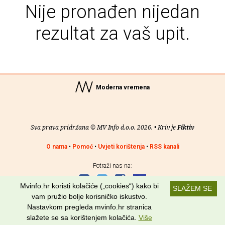
Nije pronađen nijedan
rezultat za vaš upit.
Moderna vremena
Sva prava pridržana © MV Info d.o.o. 2026. • Kriv je
Fiktiv
O nama
•
Pomoć
•
Uvjeti korištenja
•
RSS kanali
Potraži nas na:
Mvinfo.hr koristi kolačiće („cookies“) kako bi
SLAŽEM SE
vam pružio bolje korisničko iskustvo.
Nastavkom pregleda mvinfo.hr stranica
slažete se sa korištenjem kolačića.
Više