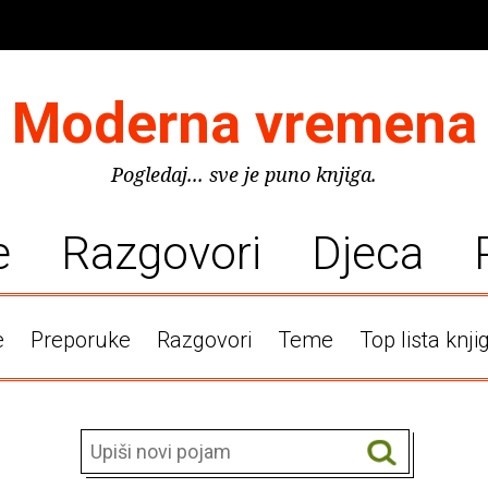
Moderna vremena
Pogledaj... sve je puno knjiga.
e
Razgovori
Djeca
e
Preporuke
Razgovori
Teme
Top lista knji