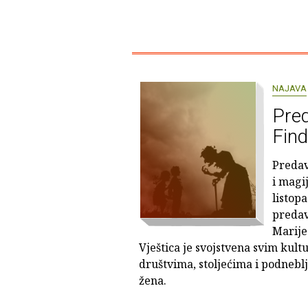
NAJAVA
Pre
Find
Predav
i magij
listop
predav
Marije
Vještica je svojstvena svim kult
društvima, stoljećima i podnebl
žena.