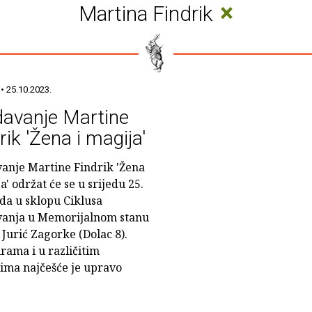
×
Martina Findrik
• 25.10.2023.
davanje Martine
rik 'Žena i magija'
anje Martine Findrik 'Žena
a' održat će se u srijedu 25.
ada u sklopu Ciklusa
anja u Memorijalnom stanu
 Jurić Zagorke (Dolac 8).
urama i u različitim
jima najčešće je upravo