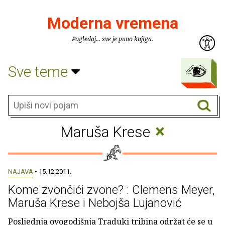
Moderna vremena
Pogledaj... sve je puno knjiga.
Sve teme
×
Maruša Krese
NAJAVA
• 15.12.2011.
Kome zvončići zvone? : Clemens Meyer,
Maruša Krese i Nebojša Lujanović
Posljednja ovogodišnja Traduki tribina održat će se u