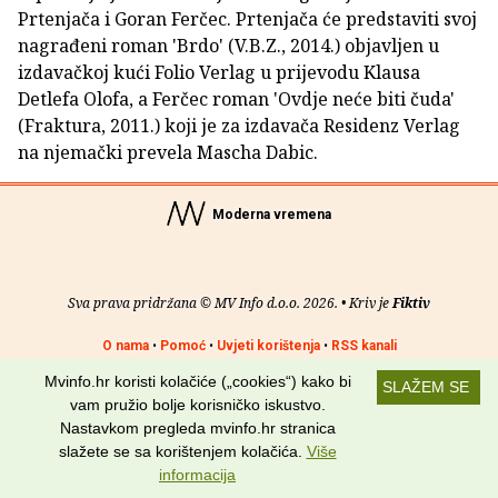
Prtenjača i Goran Ferčec. Prtenjača će predstaviti svoj
nagrađeni roman 'Brdo' (V.B.Z., 2014.) objavljen u
izdavačkoj kući Folio Verlag u prijevodu Klausa
Detlefa Olofa, a Ferčec roman 'Ovdje neće biti čuda'
(Fraktura, 2011.) koji je za izdavača Residenz Verlag
na njemački prevela Mascha Dabic.
Moderna vremena
Sva prava pridržana © MV Info d.o.o. 2026. • Kriv je
Fiktiv
O nama
•
Pomoć
•
Uvjeti korištenja
•
RSS kanali
Mvinfo.hr koristi kolačiće („cookies“) kako bi
SLAŽEM SE
Potraži nas na:
vam pružio bolje korisničko iskustvo.
Nastavkom pregleda mvinfo.hr stranica
slažete se sa korištenjem kolačića.
Više
informacija