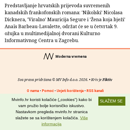
Predstavljanje hrvatskih prijevoda suvremenih
kanadskih frankofonskih romana: 'Nikolski' Nicolasa
Dicknera, 'Viralno' Mauricija Segure i 'Žena koja bježi'
Anaïs Barbeau-Lavalette, održat će se u četvrtak 9.
ožujka u multimedijalnoj dvorani Kulturno
Informativnog Centra u Zagrebu.
Moderna vremena
Sva prava pridržana © MV Info d.o.o. 2026. • Kriv je
Fiktiv
O nama
•
Pomoć
•
Uvjeti korištenja
•
RSS kanali
Mvinfo.hr koristi kolačiće („cookies“) kako bi
SLAŽEM SE
Potraži nas na:
vam pružio bolje korisničko iskustvo.
Nastavkom pregleda mvinfo.hr stranica
slažete se sa korištenjem kolačića.
Više
informacija