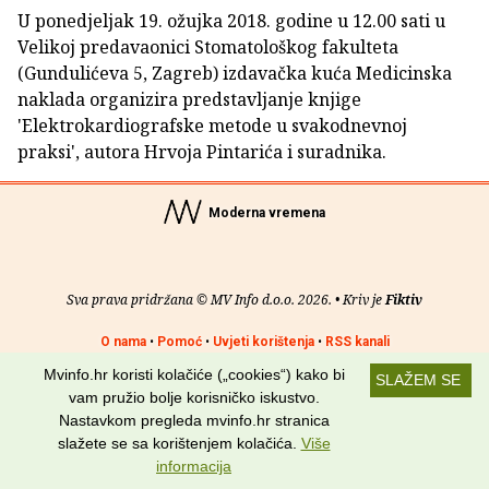
U ponedjeljak 19. ožujka 2018. godine u 12.00 sati u
Velikoj predavaonici Stomatološkog fakulteta
(Gundulićeva 5, Zagreb) izdavačka kuća Medicinska
naklada organizira predstavljanje knjige
'Elektrokardiografske metode u svakodnevnoj
praksi', autora Hrvoja Pintarića i suradnika.
Moderna vremena
Sva prava pridržana © MV Info d.o.o. 2026. • Kriv je
Fiktiv
O nama
•
Pomoć
•
Uvjeti korištenja
•
RSS kanali
Mvinfo.hr koristi kolačiće („cookies“) kako bi
SLAŽEM SE
Potraži nas na:
vam pružio bolje korisničko iskustvo.
Nastavkom pregleda mvinfo.hr stranica
slažete se sa korištenjem kolačića.
Više
informacija