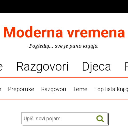
Moderna vremena
Pogledaj... sve je puno knjiga.
e
Razgovori
Djeca
e
Preporuke
Razgovori
Teme
Top lista knji