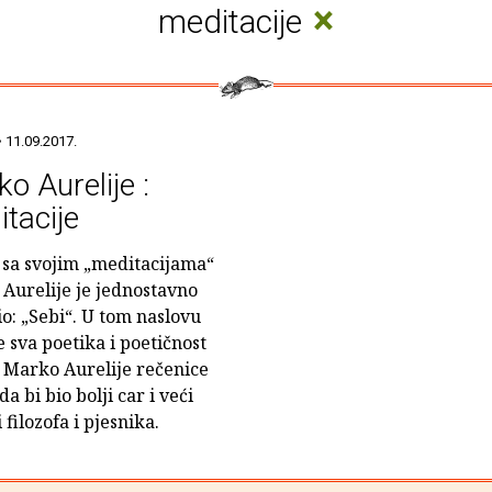
×
meditacije
 11.09.2017.
o Aurelije :
tacije
 sa svojim „meditacijama“
Aurelije je jednostavno
io: „Sebi“. U tom naslovu
e sva poetika i poetičnost
. Marko Aurelije rečenice
a bi bio bolji car i veći
filozofa i pjesnika.