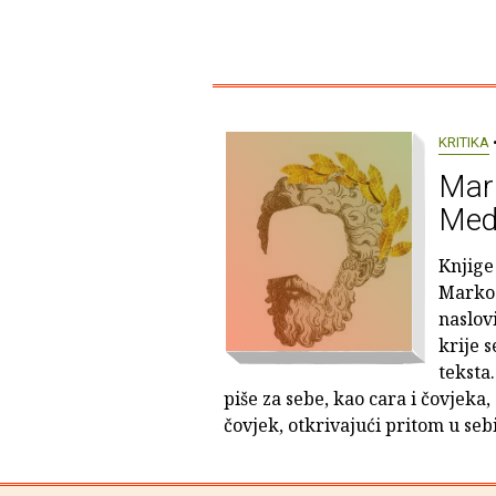
KRITIKA
•
Mark
Medi
Knjige
Marko 
naslov
krije s
teksta
piše za sebe, kao cara i čovjeka, d
čovjek, otkrivajući pritom u sebi 