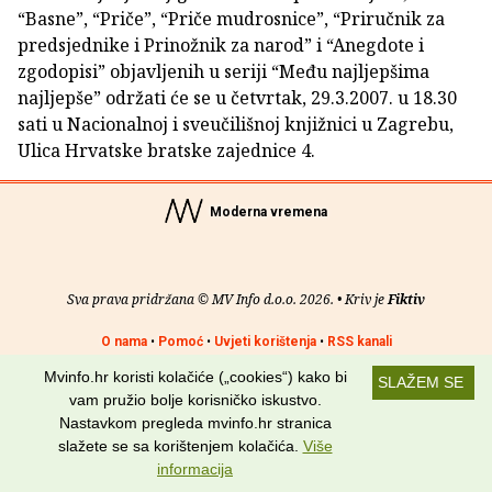
“Basne”, “Priče”, “Priče mudrosnice”, “Priručnik za
predsjednike i Prinožnik za narod” i “Anegdote i
zgodopisi” objavljenih u seriji “Među najljepšima
najljepše” održati će se u četvrtak, 29.3.2007. u 18.30
sati u Nacionalnoj i sveučilišnoj knjižnici u Zagrebu,
Ulica Hrvatske bratske zajednice 4.
Moderna vremena
Sva prava pridržana © MV Info d.o.o. 2026. • Kriv je
Fiktiv
O nama
•
Pomoć
•
Uvjeti korištenja
•
RSS kanali
Mvinfo.hr koristi kolačiće („cookies“) kako bi
SLAŽEM SE
Potraži nas na:
vam pružio bolje korisničko iskustvo.
Nastavkom pregleda mvinfo.hr stranica
slažete se sa korištenjem kolačića.
Više
informacija