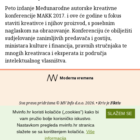
Peto izdanje Međunarodne autorske kreativne
konferencije MAKK 2017. i ove će godine u fokus
staviti kreativce i njihov proizvod, s posebnim
naglaskom na obrazovanje. Konferenciju će obilježiti
sudjelovanje zanimljivih predavača i gostiju,
ministara kulture i financija, pravnih stručnjaka te
mnogih kreativaca i eksperata iz područja
intelektualnog vlasništva.
Moderna vremena
Sva prava pridržana © MV Info d.o.o. 2026. • Kriv je
Fiktiv
Mvinfo.hr koristi kolačiće („cookies“) kako bi
SLAŽEM SE
O nama
•
Pomoć
•
Uvjeti korištenja
•
RSS kanali
vam pružio bolje korisničko iskustvo.
Nastavkom pregleda mvinfo.hr stranica
Potraži nas na:
slažete se sa korištenjem kolačića.
Više
informacija