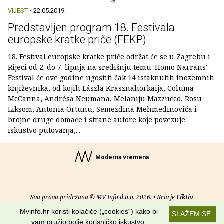
VIJEST
• 22.05.2019.
Predstavljen program 18. Festivala
europske kratke priče (FEKP)
18. Festival europske kratke priče održat će se u Zagrebu i
Rijeci od 2. do 7. lipnja na središnju temu 'Homo Narrans'.
Festival će ove godine ugostiti čak 14 istaknutih inozemnih
književnika, od kojih Lászla Krasznahorkaija, Columa
McCanna, Andrésa Neumana, Melaniju Mazzucco, Rosu
Liksom, Antonia Ortuñu, Semezdina Mehmedinovića i
brojne druge domaće i strane autore koje povezuje
iskustvo putovanja,...
Moderna vremena
Sva prava pridržana © MV Info d.o.o. 2026. • Kriv je
Fiktiv
Mvinfo.hr koristi kolačiće („cookies“) kako bi
SLAŽEM SE
O nama
•
Pomoć
•
Uvjeti korištenja
•
RSS kanali
vam pružio bolje korisničko iskustvo.