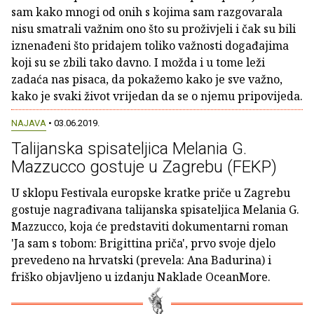
sam kako mnogi od onih s kojima sam razgovarala
nisu smatrali važnim ono što su proživjeli i čak su bili
iznenađeni što pridajem toliko važnosti događajima
koji su se zbili tako davno. I možda i u tome leži
zadaća nas pisaca, da pokažemo kako je sve važno,
kako je svaki život vrijedan da se o njemu pripovijeda.
NAJAVA
• 03.06.2019.
Talijanska spisateljica Melania G.
Mazzucco gostuje u Zagrebu (FEKP)
U sklopu Festivala europske kratke priče u Zagrebu
gostuje nagrađivana talijanska spisateljica Melania G.
Mazzucco, koja će predstaviti dokumentarni roman
'Ja sam s tobom: Brigittina priča', prvo svoje djelo
prevedeno na hrvatski (prevela: Ana Badurina) i
friško objavljeno u izdanju Naklade OceanMore.