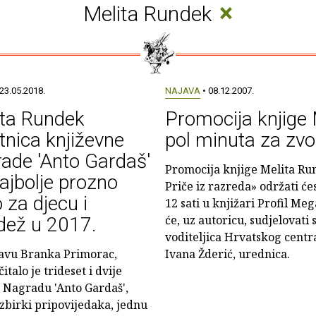
×
Melita Rundek
23.05.2018.
NAJAVA
• 08.12.2007.
ita Rundek
Promocija knjige 
tnica književne
pol minuta za zvo
ade 'Anto Gardaš'
Promocija knjige Melita Run
ajbolje prozno
Priče iz razreda» održati će
o za djecu i
12 sati u knjižari Profil M
će, uz autoricu, sudjelovati 
dež u 2017.
voditeljica Hrvatskog centra
tavu Branka Primorac,
Ivana Žderić, urednica.
talo je trideset i dvije
a Nagradu 'Anto Gardaš',
 zbirki pripovijedaka, jednu