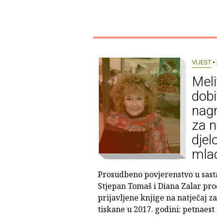
VIJEST
• 
Mel
dobi
nagr
za n
djel
mla
Prosudbeno povjerenstvo u sas
Stjepan Tomaš i Diana Zalar proči
prijavljene knjige na natječaj z
tiskane u 2017. godini: petnaest