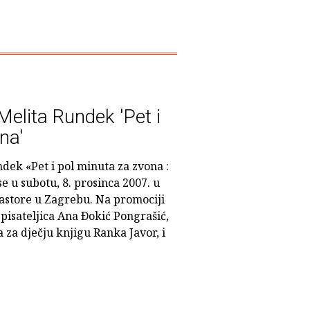
Melita Rundek 'Pet i
na'
dek «Pet i pol minuta za zvona :
se u subotu, 8. prosinca 2007. u
egastore u Zagrebu. Na promociji
spisateljica Ana Ðokić Pongrašić,
 za dječju knjigu Ranka Javor, i