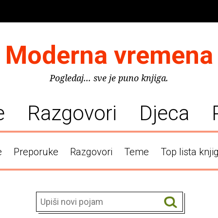
Moderna vremena
Pogledaj... sve je puno knjiga.
e
Razgovori
Djeca
e
Preporuke
Razgovori
Teme
Top lista knji