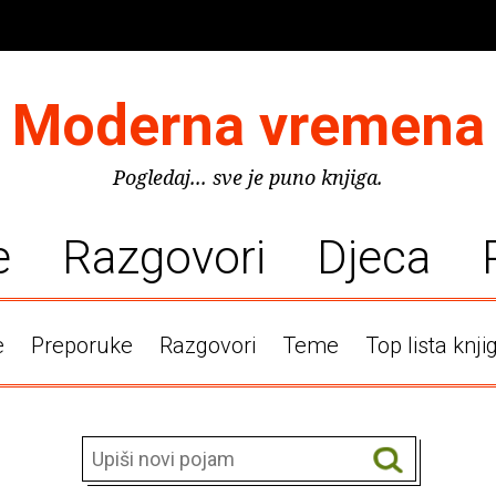
Moderna vremena
Pogledaj... sve je puno knjiga.
e
Razgovori
Djeca
e
Preporuke
Razgovori
Teme
Top lista knji