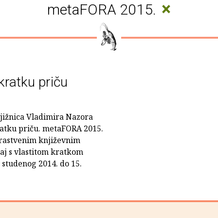
×
metaFORA 2015.
kratku priču
jižnica Vladimira Nazora
kratku priču. metaFORA 2015.
trastvenim književnim
čaj s vlastitom kratkom
 studenog 2014. do 15.