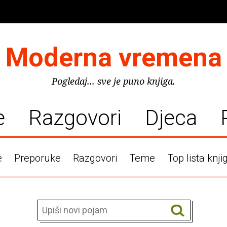
Moderna vremena
Pogledaj... sve je puno knjiga.
e
Razgovori
Djeca
e
Preporuke
Razgovori
Teme
Top lista knji