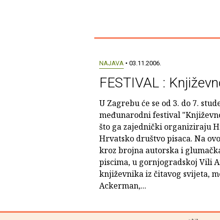
NAJAVA
• 03.11.2006.
FESTIVAL : Književn
U Zagrebu će se od 3. do 7. stud
međunarodni festival "Književnos
što ga zajednički organiziraju Hr
Hrvatsko društvo pisaca. Na ovo
kroz brojna autorska i glumačka
piscima, u gornjogradskoj Vili A
književnika iz čitavog svijeta,
Ackerman,...