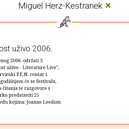
×
Miguel Herz-Kestranek
ost uživo 2006.
enog 2006. održati 3.
t uživo - Literature Live",
vatski P.E.N. centar i
godišnjem će se festivalu,
 čitanja te razgovore s
rko predstaviti 25
 među kojima: Joanne Leedom