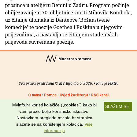
prosinca u atelijeru Benini u Zadru. Program počinje
obilježavanjem 70. obljetnice smrti Mihovila Kombola,
uz čitanje ulomaka iz Danteove 'Božanstvene
komedije' te poezije Goethea i Puškina u njegovim
prijevodima, a nastavlja se čitanjem studentskih
prijevoda suvremene poezije.
Moderna vremena
Sva prava pridržana © MV Info d.o.o. 2026. • Kriv je
Fiktiv
O nama
•
Pomoć
•
Uvjeti korištenja
•
RSS kanali
Mvinfo.hr koristi kolačiće („cookies“) kako bi
SLAŽEM SE
Potraži nas na:
vam pružio bolje korisničko iskustvo.
Nastavkom pregleda mvinfo.hr stranica
slažete se sa korištenjem kolačića.
Više
informacija