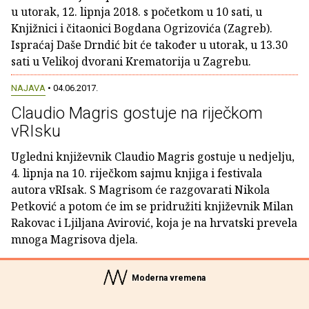
u utorak, 12. lipnja 2018. s početkom u 10 sati, u
Knjižnici i čitaonici Bogdana Ogrizovića (Zagreb).
Ispraćaj Daše Drndić bit će također u utorak, u 13.30
sati u Velikoj dvorani Krematorija u Zagrebu.
NAJAVA
• 04.06.2017.
Claudio Magris gostuje na riječkom
vRIsku
Ugledni književnik Claudio Magris gostuje u nedjelju,
4. lipnja na 10. riječkom sajmu knjiga i festivala
autora vRIsak. S Magrisom će razgovarati Nikola
Petković a potom će im se pridružiti književnik Milan
Rakovac i Ljiljana Avirović, koja je na hrvatski prevela
mnoga Magrisova djela.
Moderna vremena