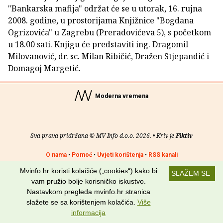
"Bankarska mafija" održat će se u utorak, 16. rujna
2008. godine, u prostorijama Knjižnice "Bogdana
Ogrizovića" u Zagrebu (Preradovićeva 5), s početkom
u 18.00 sati. Knjigu će predstaviti ing. Dragomil
Milovanović, dr. sc. Milan Ribičić, Dražen Stjepandić i
Domagoj Margetić.
Moderna vremena
Sva prava pridržana © MV Info d.o.o. 2026. • Kriv je
Fiktiv
O nama
•
Pomoć
•
Uvjeti korištenja
•
RSS kanali
Mvinfo.hr koristi kolačiće („cookies“) kako bi
SLAŽEM SE
Potraži nas na:
vam pružio bolje korisničko iskustvo.
Nastavkom pregleda mvinfo.hr stranica
slažete se sa korištenjem kolačića.
Više
informacija