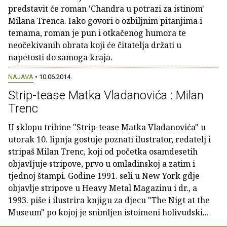
predstavit će roman 'Chandra u potrazi za istinom'
Milana Trenca. Iako govori o ozbiljnim pitanjima i
temama, roman je pun i otkačenog humora te
neočekivanih obrata koji će čitatelja držati u
napetosti do samoga kraja.
NAJAVA
• 10.06.2014.
Strip-tease Matka Vladanovića : Milan
Trenc
U sklopu tribine "Strip-tease Matka Vladanovića" u
utorak 10. lipnja gostuje poznati ilustrator, redatelj i
stripaš Milan Trenc, koji od početka osamdesetih
objavIjuje stripove, prvo u omladinskoj a zatim i
tjednoj štampi. Godine 1991. seli u New York gdje
objavlje stripove u Heavy Metal Magazinu i dr., a
1993. piše i ilustrira knjigu za djecu "The Nigt at the
Museum" po kojoj je snimljen istoimeni holivudski...