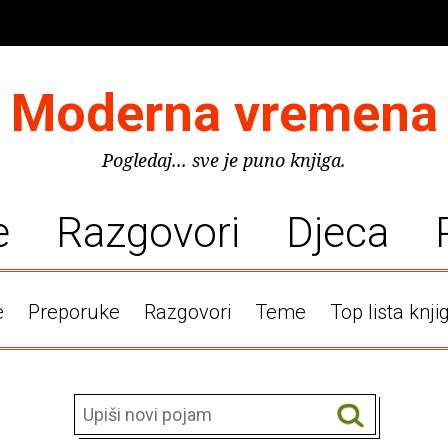
Moderna vremena
Pogledaj... sve je puno knjiga.
e
Razgovori
Djeca
e
Preporuke
Razgovori
Teme
Top lista knji