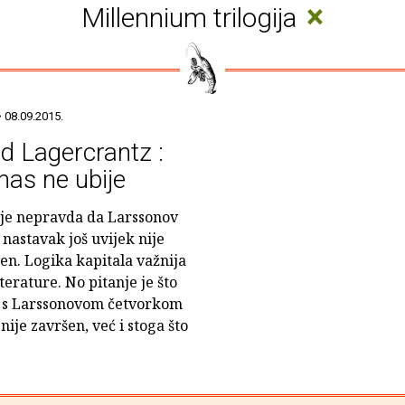
×
Millennium trilogija
 08.09.2015.
d Lagercrantz :
nas ne ubije
 je nepravda da Larssonov
 nastavak još uvijek nije
jen. Logika kapitala važnija
iterature. No pitanje je što
 s Larssonovom četvorkom
nije završen, već i stoga što