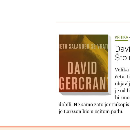
KRITIKA
•
Davi
Što 
Velika
četvrti
objavl
je od l
bi smo
dobili. Ne samo zato jer rukopis 
je Larsson bio u očitom padu.