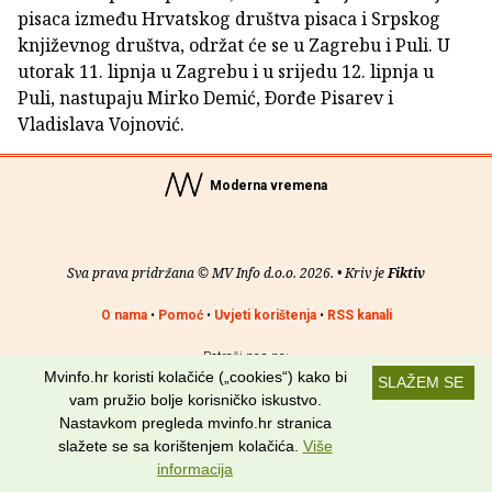
pisaca između Hrvatskog društva pisaca i Srpskog
književnog društva, održat će se u Zagrebu i Puli. U
utorak 11. lipnja u Zagrebu i u srijedu 12. lipnja u
Puli, nastupaju Mirko Demić, Ðorđe Pisarev i
Vladislava Vojnović.
Moderna vremena
Sva prava pridržana © MV Info d.o.o. 2026. • Kriv je
Fiktiv
O nama
•
Pomoć
•
Uvjeti korištenja
•
RSS kanali
Potraži nas na:
Mvinfo.hr koristi kolačiće („cookies“) kako bi
SLAŽEM SE
vam pružio bolje korisničko iskustvo.
Nastavkom pregleda mvinfo.hr stranica
slažete se sa korištenjem kolačića.
Više
informacija