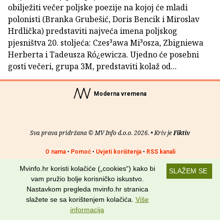
obilježiti večer poljske poezije na kojoj će mladi
polonisti (Branka Grubešić, Doris Bencik i Miroslav
Hrdlička) predstaviti najveća imena poljskog
pjesništva 20. stoljeća: Czes³awa Mi³osza, Zbigniewa
Herberta i Tadeusza Ró¿ewicza. Ujedno će posebni
gosti večeri, grupa 3M, predstaviti kolaž od...
Moderna vremena
Sva prava pridržana © MV Info d.o.o. 2026. • Kriv je
Fiktiv
O nama
•
Pomoć
•
Uvjeti korištenja
•
RSS kanali
Mvinfo.hr koristi kolačiće („cookies“) kako bi
Potraži nas na:
SLAŽEM SE
vam pružio bolje korisničko iskustvo.
Nastavkom pregleda mvinfo.hr stranica
slažete se sa korištenjem kolačića.
Više
informacija